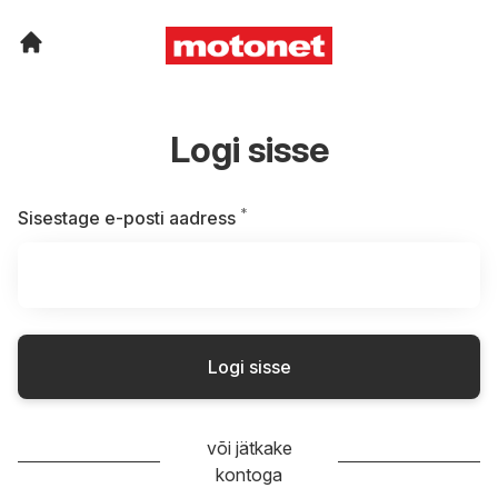
Logi sisse
*
Kohustuslik
Sisestage e-posti aadress
Logi sisse
või jätkake
kontoga