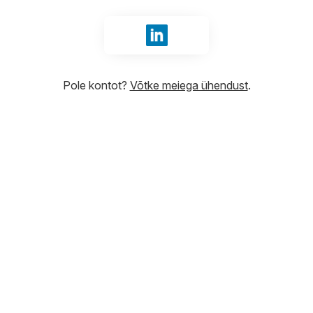
Logige sisse LinkedIn abil
Pole kontot?
Võtke meiega ühendust
.